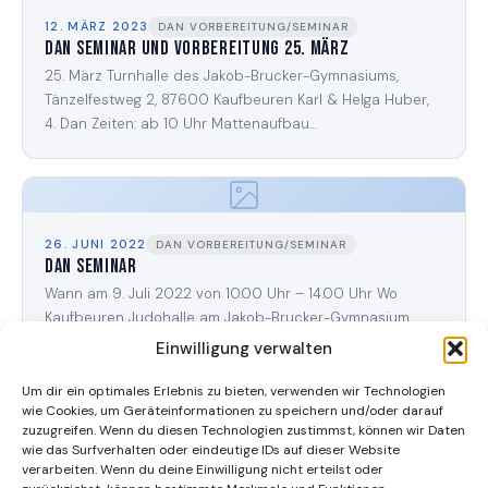
12. MÄRZ 2023
DAN VORBEREITUNG/SEMINAR
Dan Seminar und Vorbereitung 25. März
25. März Turnhalle des Jakob-Brucker-Gymnasiums,
Tänzelfestweg 2, 87600 Kaufbeuren Karl & Helga Huber,
4. Dan Zeiten: ab 10 Uhr Mattenaufbau…
26. JUNI 2022
DAN VORBEREITUNG/SEMINAR
DAN Seminar
Wann am 9. Juli 2022 von 10.00 Uhr – 14.00 Uhr Wo
Kaufbeuren Judohalle am Jakob-Brucker-Gymnasium,
Tänzelfestweg 2, 87600 Kaufbeuren…
Einwilligung verwalten
Um dir ein optimales Erlebnis zu bieten, verwenden wir Technologien
wie Cookies, um Geräteinformationen zu speichern und/oder darauf
zuzugreifen. Wenn du diesen Technologien zustimmst, können wir Daten
wie das Surfverhalten oder eindeutige IDs auf dieser Website
26. JUNI 2022
DAN VORBEREITUNG/SEMINAR
verarbeiten. Wenn du deine Einwilligung nicht erteilst oder
DAN Vorbereitung