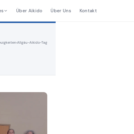
es
Über Aikido
Über Uns
Kontakt
uigkeiten
›
Allgäu-Aikido-Tag