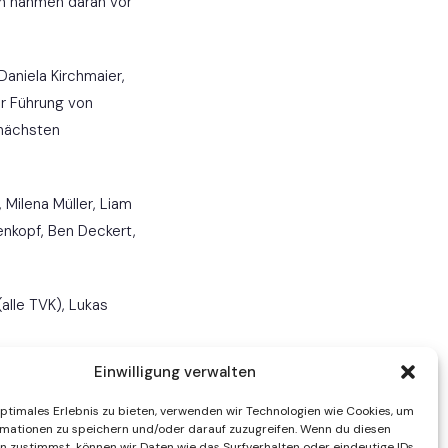
en nahmen daran vor
aniela Kirchmaier,
er Führung von
 nächsten
 Milena Müller, Liam
enkopf, Ben Deckert,
alle TVK), Lukas
Einwilligung verwalten
 Zum 6. Jugend-Kyu
optimales Erlebnis zu bieten, verwenden wir Technologien wie Cookies, um
mationen zu speichern und/oder darauf zuzugreifen. Wenn du diesen
n zustimmst, können wir Daten wie das Surfverhalten oder eindeutige IDs