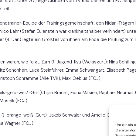
lgäu statt. Über 20 junge Aikidoka von TV Kaufbeuren und FC Jeng
teil.
endtrainer-Equipe der Trainingsgemeinschaft, den Nidan-Trägern D
ico Lahr (Stefan Eulenstein war krankheitshalber verhindert) unt
ber (4. Dan) legte ein Großteil von ihnen am Ende die Prüfung zum
n waren, wie folgt. Zum 9. Jugend-Kyu (Weissgurt): Nina Schilling,
Moritz Schönherr, Luca Steinführer, Emma Schwangart, Elisabeth Pag
ristoph Schramme (Alle TVK), Maxi Oebius (FCJ).
ß-gelb-weiß-Gurt): Lijan Bracht, Fiona Masieri, Raphael Neumair (
 Moscik (FCJ).
iß-orange-weiß-Gurt): Jakob Schwaier und Amelie. Dainku (TVK).
sa Wagner (FCJ).
Um dir ein 
Geräteinfor
Technologie