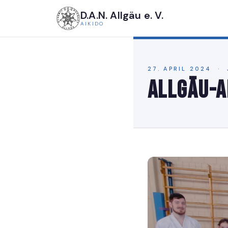
D.A.N. Allgäu e. V.
AIKIDO
27. APRIL 2024 ·
Allgäu-A