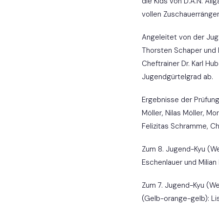
die Kids von D.A.N. Al
vollen Zuschauerrängen 
Angeleitet von der Jug
Thorsten Schaper und N
Cheftrainer Dr. Karl Hu
Jugendgürtelgrad ab.
Ergebnisse der Prüfunge
Möller, Nilas Möller, 
Felizitas Schramme, Ch
Zum 8. Jugend-Kyu (Wei
Eschenlauer und Milian
Zum 7. Jugend-Kyu (We
(Gelb-orange-gelb): Li